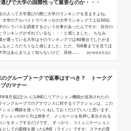
学選びで大学の国際性って重要なのか・・・
生の人って大学選びの際に大学のランキングを見ますよね。
、大学のアルバイトでベネッセの大学ランキングで上位50位
学のシラバスを調査するという仕事があったんですが、自分の
とランキングがずれているな・・・と感じました。 ちなみ
僕が通っている大学はそのランキングでは40番台でしたがま
んなところだろうなと感じました。ただ、100番までを見てほ
大学はあんまりよく知らないけど、高校......
2019年9月3日
NEのグループトークで返事はすべき？ トークグ
ープのマナー
021年8月追記]ついにLINEにリアクション機能が追加されたの
ライングループでのアナウンスに対するリアクションは、この
クション機能を使っていいねしておくだけでいいと思います。
クションのやり方は簡単で、メッセージを長押し表示される
コンをタップするだけです。 すっかり、コミュニケーション
ルとしての覇権を握ったLINE（ライン）ですが、スマホの普