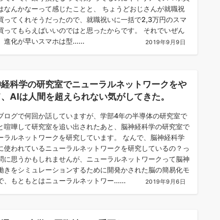
はなんかなーって感じたことと、 ちょうどおじさんが就職祝
買ってくれそうだったので、就職祝いに一括で2,3万円のスマ
買ってもらえばいいのではと思ったからです。 それでいぜん
進化が早いスマホは型......
2019年9月9日
神経科学の研究室でニューラルネットワークをや
て、AIは人間を超えられない気がしてきた。
ブログで何回か話していますが、学部4年の半導体の研究室で
と喧嘩して研究室を追い出されたあと、脳神経科学の研究室で
ーラルネットワークを研究しています。 なんで、脳神経科学
Iに使われているニューラルネットワークを研究しているの？っ
問に思うかもしれませんが、ニューラルネットワークって脳神
働きをシミュレーションするために開発かされた脳の簡易化モ
で、もともとはニューラルネットワー......
2019年9月6日