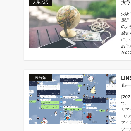
大
大学入試
受験
最近
の大
感覚
に、
あそ
かの
LI
未分類
ル
[2
で、
リア
リア
アイ
ツー