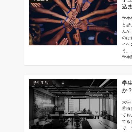
込
学生
と思
んが
のは
イベ
う。
学生
学
学生生活
か
大学
蓄積
ても
てる
で、