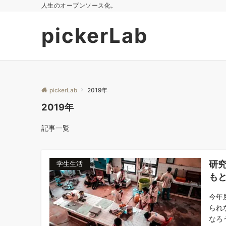
人生のオープンソース化。
pickerLab
pickerLab
2019年
2019年
記事一覧
研
学生生活
も
今年
られ
なろ