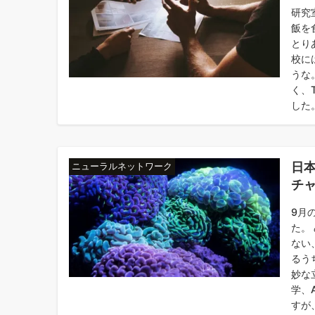
研究
飯を
とり
校に
うな
く、
した。 
日
ニューラルネットワーク
チ
9月
た。
ない
るう
妙な
学、
すが