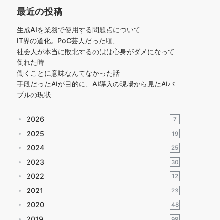
最近の投稿
生成AIを業務で使用する問題点について
IT界の道化。PoC芸人だった頃、
社会人が本当に敗北するのはは心身がダメになって
倒れた時
働くことに意味なんてなかった話
手段だったAIが目的に、AI導入の現場から見たAIバ
ブルの現状
2026
7
2025
19
2024
25
2023
30
2022
12
2021
23
2020
48
2019
99