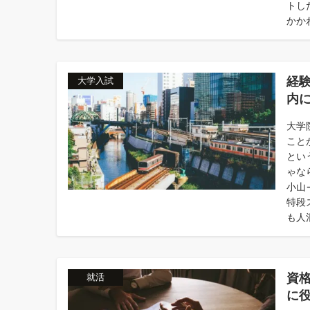
トし
かか
経
大学入試
内
大学
こと
とい
ゃな
小山
特段
も人混
資
就活
に