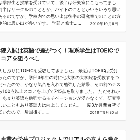
は学部生と授業を受けていて、後半は研究室にこもってまし
前半はサークルのこととか、バイトのこととかいろいろな思い
あるのですが、学校内での思い出は後半の研究室でのことの方
的に思い出が多いです。 学部と修士......
2019年10月9日
院入試は英語で差がつく！理系学生はTOEICで
スコアを狙うべし
久しぶりにTOEICを受験してきました。 最近はTOEICは受け
ったのですが、学部3年生の時に他大学の大学院を受験するつ
だったので、かなり気合を入れて勉強した結果、その前のテス
ら100点以上スコアを上げて745点を取りました。 ただそれか
、あまり英語を勉強するモチベーションが湧かなくて、研究室
しいこともあり英語力は向上してません。 一度3か月間台湾で
いたので、帰国後す......
2019年9月30日
生企業や学生プロジェクトでリアルの友人を巻き