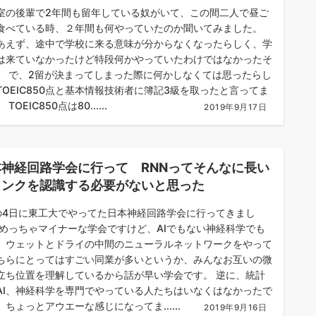
室の後輩で2年間も留年している奴がいて、この間二人で昼ご
食べている時、２年間も何やっていたのか聞いてみました。
あえず、途中で学校に来る意味が分からなくなったらしく、学
は来ていなかったけど特段何かやっていたわけではなかったそ
。 で、2留が決まってしまった際に何かしなくては思ったらし
TOEIC850点と基本情報技術者に簿記3級を取ったと言ってま
TOEIC850点は80......
2019年9月17日
本神経回路学会に行って RNNってそんなに長い
ャンクを認識する必要がないと思った
の4日に東工大でやってた日本神経回路学会に行ってきまし
 めっちゃマイナーな学会ですけど、AIでもない神経科学でも
、ウェットとドライの中間のニューラルネットワークをやって
ちらにとってはすごい同業が多いというか、みんなお互いの微
立ち位置を理解しているから話が早い学会です。 逆に、統計
AI、神経科学を専門でやっている人たちはいなくはなかったで
、ちょっとアウエーな感じになってま......
2019年9月16日