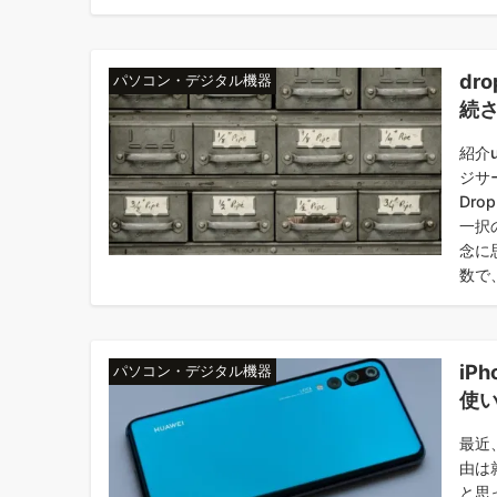
dr
パソコン・デジタル機器
続
紹介u
ジサ
Dr
一択
念に
数で、
iP
パソコン・デジタル機器
使
最近
由は
と思