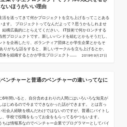
まないほうがいい理由
生活を送ってきて何かプロジェクトを立ち上げるってことある
います。 プロジェクトってなんだよって？思うかもしれませ
、結構広義的にとらえてください。 IT技術で何かロンチする
当然プロジェクトです。新しいバンドを組むとかもそうだし、
ントを企画したり、ボランティア団体とか学生企業とかもそ
 ありがちな話をすると、新しいサークルを立ち上げるとか、
団体を組織するとかが学生プロジェクト......
2019年9月27日
生ベンチャーと普通のベンチャーの違いってなに
？
に6年間いると、自分含めまわりの人間にはいろいろな知見が
しはじめるので今までできなかった話ができます。 とは言っ
い社会人経験を積んだわけではないのですが、普通にバイトし
し、学校で役職をもってお金をもらってるやつもいます。
うちは情報系なのでベンチャー企業でプログラマーとしてバイ