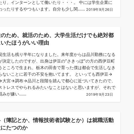
たり、インターンとして働いたり・・・。 中には学生企業に
わったりするやつもいます。自分も少し関......
2019年9月26日
験のため、就活のため、大学生活だけでも絶対都
にいたほうがいい理由
院生活も残り半年になりました。来年度からは品川勤務になる
が決定したのですが、出身は伊豆の”さきっぽ”の方の西伊豆町
うところで生まれ、栃木の田舎で育った僕は都会で生活しなき
らないことに若干の不安を抱いてます。 といっても西伊豆→
→大宮→調布→品川と段階を踏んで都心に近づいてきたので、
ストレスでやられるみたいなことはないと思いますが、それで
みが嫌い......
2019年9月23日
格（簿記とか、情報技術者試験とか）は就職活動
役にたつのか