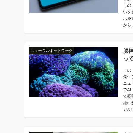
うの
いを
ホを
から、
脳
ニューラルネットワーク
っ
この
先生
ニュ
でA
て疑
経の
デル