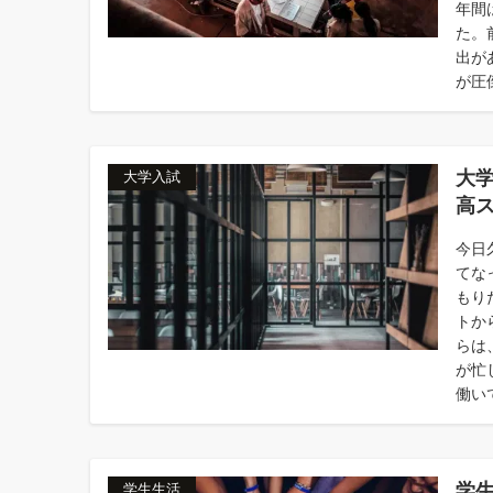
年間
た。
出が
が圧倒
大学
大学入試
高
今日
てな
もり
トか
らは
が忙
働いて
学
学生生活