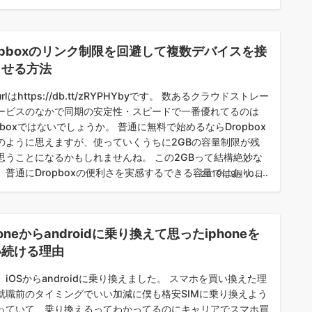
opboxのリンク制限を回避して複数デバイスを接
させる方法
rlはhttps://db.tt/zRYPHYbyです。 数あるクラウドストレー
ービスのなかで同期の安定性・スピードで一番優れてるのは
opboxではないでしょうか。 普通に無料で始めるならDropbox
のように思えますが、使っていくうちに2GBの容量制限が残
思うことになるかもしれませんね。 この2GBって結構絶妙な
普通にDropboxの便利さを実感するできる容量ではあり......
2019年9月10日
honeからandroidに乗り換えて思ったiphoneを
い続ける理由
、iOSからandroidに乗り換えました。 スマホを買い換えた理
就職前のタイミングでいい加減に僕も格安SIMに乗り換えよう
っていて、乗り換えるってわかってるのにキャリアでスマホ買