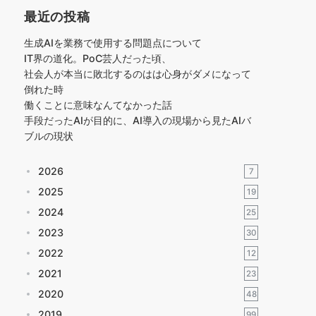
最近の投稿
生成AIを業務で使用する問題点について
IT界の道化。PoC芸人だった頃、
社会人が本当に敗北するのはは心身がダメになって
倒れた時
働くことに意味なんてなかった話
手段だったAIが目的に、AI導入の現場から見たAIバ
ブルの現状
2026
7
2025
19
2024
25
2023
30
2022
12
2021
23
2020
48
2019
99