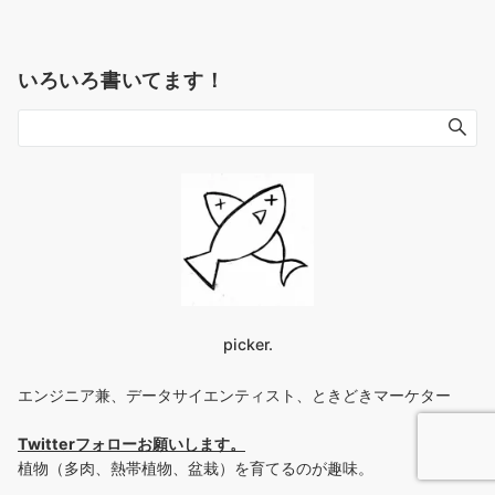
稿
の
ペ
いろいろ書いてます！
ー
ジ
送
り
picker.
エンジニア兼、データサイエンティスト、ときどきマーケター
Twitterフォローお願いします
。
植物（多肉、熱帯植物、盆栽）を育てるのが趣味。