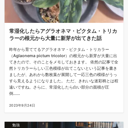
常湿化したらアグラオネマ・ピクタム・トリカ
ラーの根元から大量に新芽が出てきた話
昨年から育ててるアグラオネマ・ピクタム・トリカラー
（Aglaonema pictum tricolor）の根元から新芽が大量に出
てきたので、そのことをメモしておきます。 依然の記事で全
然トリカラーらしい三色模様が出てこないという記事を書き
ましたが、あれから数枚葉が展開して一応三色の模様がうっ
すら見えるようになりました。 ただ、きれいな迷彩柄とは程
遠いですね。さらに、常湿化したら白い部分の面積が圧
倒......
2023年9月24日
勉強