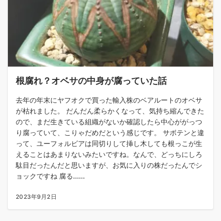
根腐れ？オベサの中身が腐っていた話
去年の年末にヤフオクで買った輸入株のベアルートのオベサ
が枯れました。 だんだん柔らかくなって、気持ち縮んできた
ので、まだ生きている組織がないか確認したら中心ががっつ
り腐っていて、こりゃだめだという感じです。 サボテンと違
って、ユーフォルビアは同切りして挿し木しても根っこが生
えることはあまりないみたいですね。なんで、どっちにしろ
駄目だったんだと思いますが、お気に入りの株だったんでシ
ョックですね 腐る......
2023年9月2日