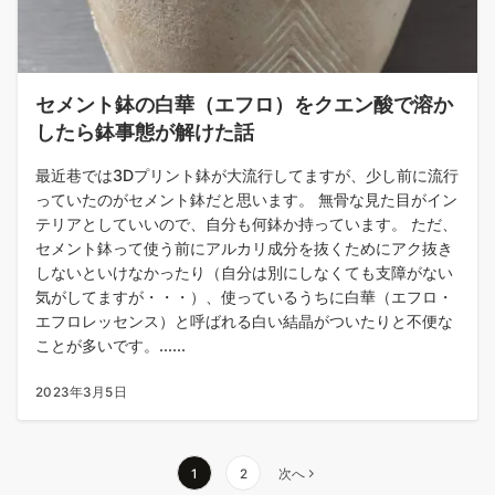
セメント鉢の白華（エフロ）をクエン酸で溶か
したら鉢事態が解けた話
最近巷では3Dプリント鉢が大流行してますが、少し前に流行
っていたのがセメント鉢だと思います。 無骨な見た目がイン
テリアとしていいので、自分も何鉢か持っています。 ただ、
セメント鉢って使う前にアルカリ成分を抜くためにアク抜き
しないといけなかったり（自分は別にしなくても支障がない
気がしてますが・・・）、使っているうちに白華（エフロ・
エフロレッセンス）と呼ばれる白い結晶がついたりと不便な
ことが多いです。......
2023年3月5日
投
1
2
次へ