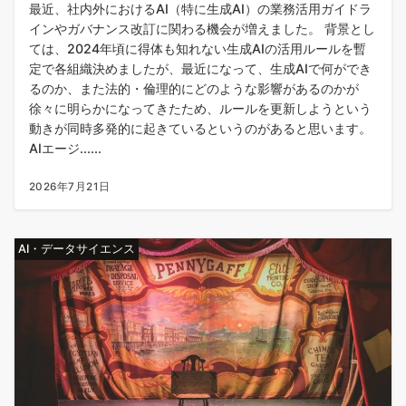
最近、社内外におけるAI（特に生成AI）の業務活用ガイドラ
インやガバナンス改訂に関わる機会が増えました。 背景とし
ては、2024年頃に得体も知れない生成AIの活用ルールを暫
定で各組織決めましたが、最近になって、生成AIで何ができ
るのか、また法的・倫理的にどのような影響があるのかが
徐々に明らかになってきたため、ルールを更新しようという
動きが同時多発的に起きているというのがあると思います。
AIエージ......
2026年7月21日
AI・データサイエンス