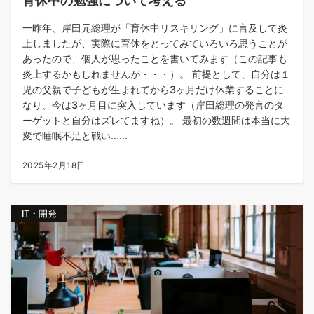
育休中の勉強について考える
一昨年、岸田元総理が「育休中リスキリング」に言及して炎
上しましたが、実際に育休をとってみていろいろ思うことが
あったので、個人が思ったことを書いてみます（この記事も
炎上するかもしれませんが・・・）。 前提として、自分は１
児の父親で子どもが生まれてから3ヶ月だけ休業することに
なり、今は3ヶ月目に突入しています（岸田総理の発言のタ
ーゲットと自分はズレてますね）。 最初の数週間は本当に大
変で睡眠不足と戦い......
2025年2月18日
IT・開発