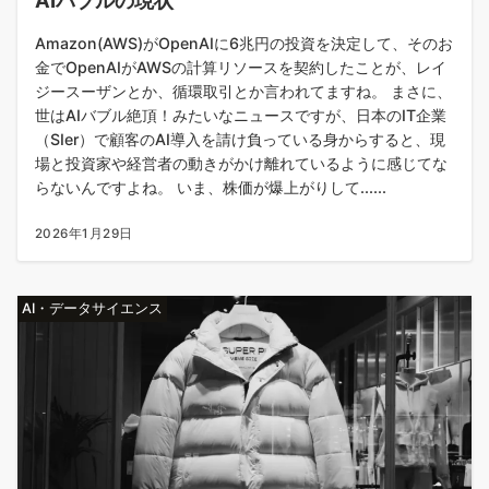
AIバブルの現状
Amazon(AWS)がOpenAIに6兆円の投資を決定して、そのお
金でOpenAIがAWSの計算リソースを契約したことが、レイ
ジースーザンとか、循環取引とか言われてますね。 まさに、
世はAIバブル絶頂！みたいなニュースですが、日本のIT企業
（SIer）で顧客のAI導入を請け負っている身からすると、現
場と投資家や経営者の動きがかけ離れているように感じてな
らないんですよね。 いま、株価が爆上がりして......
2026年1月29日
AI・データサイエンス