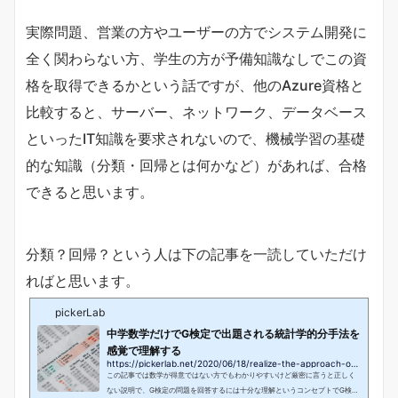
実際問題、営業の方やユーザーの方でシステム開発に
全く関わらない方、学生の方が予備知識なしでこの資
格を取得できるかという話ですが、他のAzure資格と
比較すると、サーバー、ネットワーク、データベース
といったIT知識を要求されないので、機械学習の基礎
的な知識（分類・回帰とは何かなど）があれば、合格
できると思います。
分類？回帰？という人は下の記事を一読していただけ
ればと思います。
pickerLab
中学数学だけでG検定で出題される統計学的分手法を
感覚で理解する
https://pickerlab.net/2020/06/18/realize-the-approach-of-regression-and-classification
この記事では数学が得意ではない方でもわかりやすいけど厳密に言うと正しく
ない説明で、G検定の問題を回答するには十分な理解というコンセプトでG検定