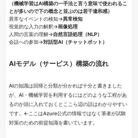
（機械学習はAI構築の一手法と言う意味で使われるこ
とが多いので下の概念と並ぶのは若干違和感）
異常なイベントの検知→
異常検知
視覚的な入力の解釈→
画像処理
人間の言葉の理解→
自然言語処理（NLP）
会話への参加→
対話型AI（チャットボット）
AIモデル（サービス）構築の流れ
AIの知識は回帰と分類が分かれば十分と書きました
が、AI・機械学習を利用するにはどのような工程があ
るのか頭に入れておくとここら辺の話はわかりやすい
です。←ここはAzure公式の情報ではなく筆者が試験
対策のための前提知識を書いています。