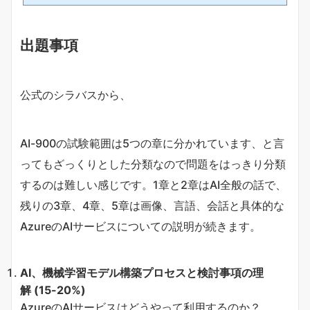
に出てくる統計学的分手法（主に回帰と分類）のアルゴリズムやモデルをまと
めています（ニューラルネットワーク関係は別記事でまとめます）。こういう
ことって数学的に理解することが正しいアプローチだと思うのですが、それだ
出題事項
とまず数学のお勉強からになってしまうので、このページでは図や具体例を使
ってあくまで感覚的に理解することを目指します。一部中学レベルの数学を使
うこと...
公式のシラバスから、
AI-900の試験範囲は5つの章に分かれています、と言
ってもざっくりとした分類なので問題をはっきり分類
するのは難しい感じです。1章と2章はAI全般の話で、
残りの3章、4章、5章は画像、言語、会話と具体的な
AzureのAIサービスについての説明が続きます。
AI、機械学習モデル構築プロセスと検討事項の理
解
(15-20%)
AzureのAIサービスはどうやって利用するのか？