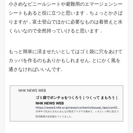
小さめなビニールシートや避難用のエマージェンシー
シートもあると役に立つと思います．ちょっとかさば
りますが，富士登山でほかに必要なものは着替えと水
くらいなので全然持っていけると思います．
もっと簡単に済ませたいとしてはゴミ袋に穴をあけて
カッパを作るのもありかもしれません. とにかく風を
通さなければいいんです.
NHK NEWS WEB
ゴミ袋でポンチョをつくろう｜つくって まもろう｜
NHK NEWS WEB
https://www3.nhk.or.jp/news/contents/bousai_tips/cont06.html
日本中で生みだされたみんなの防災アイデアを集めて、いざという時に役立つ
防災動画の決定版をつくりました。