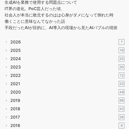
生成AIを業務で使用する問題点について
IT界の道化。PoC芸人だった頃、
社会人が本当に敗北するのはは心身がダメになって倒れた時
働くことに意味なんてなかった話
手段だったAIが目的に、AI導入の現場から見たAIバブルの現状
2026
7
2025
19
2024
25
2023
30
2022
12
2021
23
2020
48
2019
99
2018
42
2017
26
2016
6