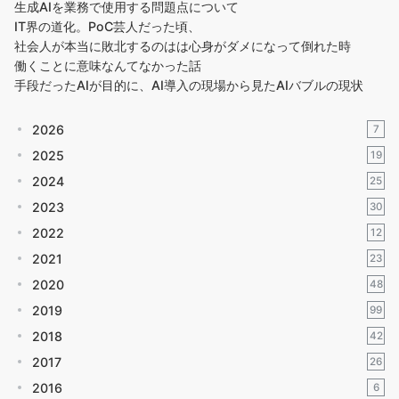
生成AIを業務で使用する問題点について
IT界の道化。PoC芸人だった頃、
社会人が本当に敗北するのはは心身がダメになって倒れた時
働くことに意味なんてなかった話
手段だったAIが目的に、AI導入の現場から見たAIバブルの現状
2026
7
2025
19
2024
25
2023
30
2022
12
2021
23
2020
48
2019
99
2018
42
2017
26
2016
6