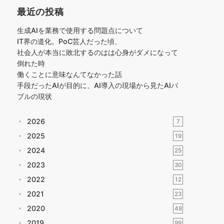
最近の投稿
生成AIを業務で使用する問題点について
IT界の道化。PoC芸人だった頃、
社会人が本当に敗北するのはは心身がダメになって
倒れた時
働くことに意味なんてなかった話
手段だったAIが目的に、AI導入の現場から見たAIバ
ブルの現状
2026
7
2025
19
2024
25
2023
30
2022
12
2021
23
2020
48
2019
99