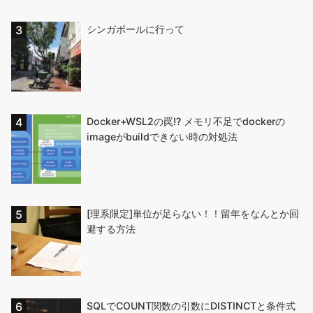
シンガポールに行って
Docker+WSL2の罠!? メモリ不足でdockerの
imageがbuildできない時の対処法
[理系限定]単位が足らない！！留年をなんとか回
避する方法
SQLでCOUNT関数の引数にDISTINCTと条件式