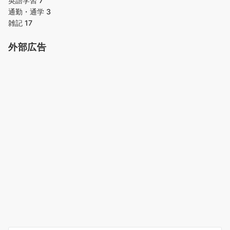
英語学習
7
通勤・通学
3
雑記
17
外部広告