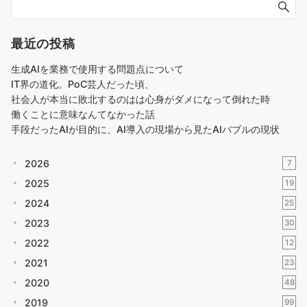
最近の投稿
生成AIを業務で使用する問題点について
IT界の道化。PoC芸人だった頃、
社会人が本当に敗北するのはは心身がダメになって倒れた時
働くことに意味なんてなかった話
手段だったAIが目的に、AI導入の現場から見たAIバブルの現状
2026
7
2025
19
2024
25
2023
30
2022
12
2021
23
2020
48
2019
99