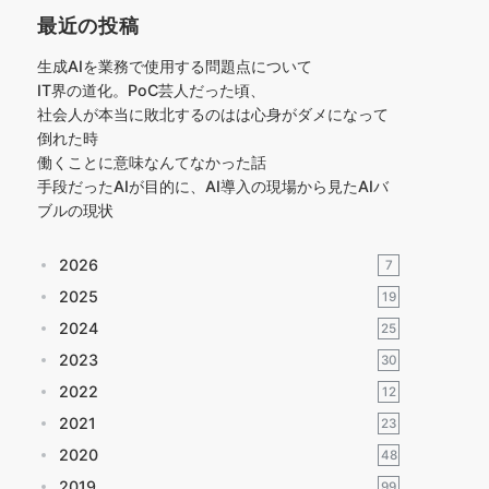
最近の投稿
生成AIを業務で使用する問題点について
IT界の道化。PoC芸人だった頃、
社会人が本当に敗北するのはは心身がダメになって
倒れた時
働くことに意味なんてなかった話
手段だったAIが目的に、AI導入の現場から見たAIバ
ブルの現状
2026
7
2025
19
2024
25
2023
30
2022
12
2021
23
2020
48
2019
99