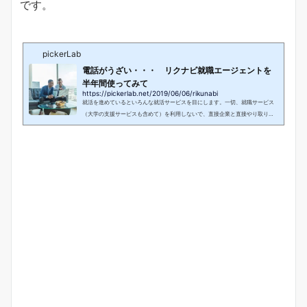
です。
pickerLab
電話がうざい・・・ リクナビ就職エージェントを
半年間使ってみて
https://pickerlab.net/2019/06/06/rikunabi
就活を進めているといろんな就活サービスを目にします。一切、就職サービス
（大学の支援サービスも含めて）を利用しないで、直接企業と直接やり取りす
るだけでも普通に就活を進めることができます。最近はどこの企業も、独自の
就活サイトを持ってるので、行きたい会社の就職サイトにマイページを作って
おくことが内定への一番の近道です。それでも、就活サイトもうまく利用すれ
ば効率的に就活を進められるのも事実です。特に、僕が使ってよかったのはOff
erBoxやLabbaseといった逆就活サイトです。従来の就活とは選ぶ側と選ばれ
る側が全...