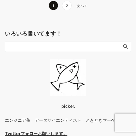
投
1
2
次へ
稿
の
ペ
いろいろ書いてます！
ー
ジ
送
り
picker.
エンジニア兼、データサイエンティスト、ときどきマーケター
Twitterフォローお願いします
。