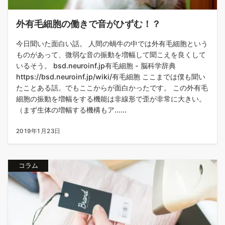
外有毛細胞の働きで音がひずむ！？
今日聞いた面白い話。 人間の蝸牛の中では外有毛細胞という
ものがあって、微弱な音の振動を増幅して聞こえを良くして
いるそう。 bsd.neuroinf.jp有毛細胞 - 脳科学辞典
https://bsd.neuroinf.jp/wiki/有毛細胞 ここまでは僕も聞い
たことある話。でもここからが面白かったです。 この外有毛
細胞の振動を増幅をする機能は非線形で歪が非常に大きい。
（まず生体の増幅する機構もア......
2019年1月23日
コラム