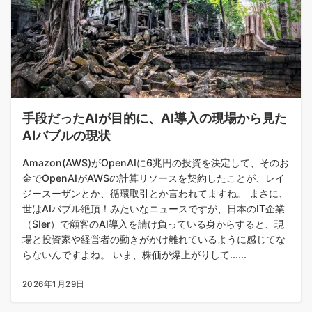
手段だったAIが目的に、AI導入の現場から見た
AIバブルの現状
Amazon(AWS)がOpenAIに6兆円の投資を決定して、そのお
金でOpenAIがAWSの計算リソースを契約したことが、レイ
ジースーザンとか、循環取引とか言われてますね。 まさに、
世はAIバブル絶頂！みたいなニュースですが、日本のIT企業
（SIer）で顧客のAI導入を請け負っている身からすると、現
場と投資家や経営者の動きがかけ離れているように感じてな
らないんですよね。 いま、株価が爆上がりして......
2026年1月29日