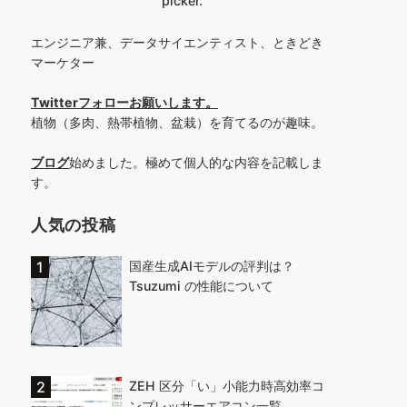
picker.
エンジニア兼、データサイエンティスト、ときどき
マーケター
Twitterフォローお願いします
。
植物（多肉、熱帯植物、盆栽）を育てるのが趣味。
ブログ
始めました。極めて個人的な内容を記載しま
す。
人気の投稿
国産生成AIモデルの評判は？
Tsuzumi の性能について
ZEH 区分「い」小能力時高効率コ
ンプレッサーエアコン一覧