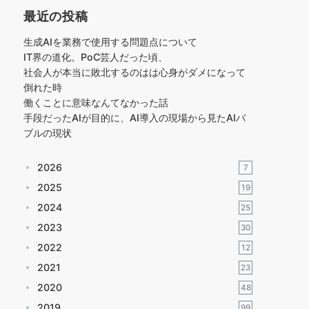
最近の投稿
生成AIを業務で使用する問題点について
IT界の道化。PoC芸人だった頃、
社会人が本当に敗北するのはは心身がダメになって
倒れた時
働くことに意味なんてなかった話
手段だったAIが目的に、AI導入の現場から見たAIバ
ブルの現状
2026
7
2025
19
2024
25
2023
30
2022
12
2021
23
2020
48
2019
99