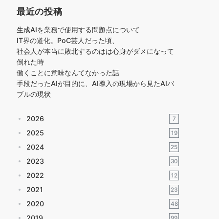
最近の投稿
生成AIを業務で使用する問題点について
IT界の道化。PoC芸人だった頃、
社会人が本当に敗北するのはは心身がダメになって
倒れた時
働くことに意味なんてなかった話
手段だったAIが目的に、AI導入の現場から見たAIバ
ブルの現状
2026
7
2025
19
2024
25
2023
30
2022
12
2021
23
2020
48
2019
99