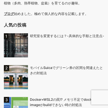
植物（多肉、熱帯植物、盆栽）を育てるのが趣味。
ブログ
始めました。極めて個人的な内容を記載します。
人気の投稿
研究室を変更するには？-具体的な手順と注意点-
モバイルSuicaでグリーン券の区間を間違えたと
きの対処法
Docker+WSL2の罠!? メモリ不足でdockerの
imageがbuildできない時の対処法