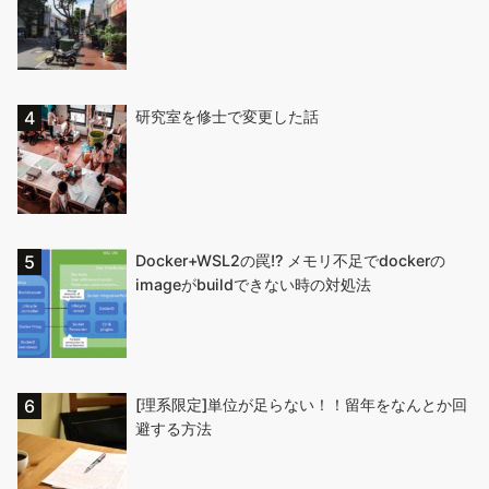
研究室を修士で変更した話
Docker+WSL2の罠!? メモリ不足でdockerの
imageがbuildできない時の対処法
[理系限定]単位が足らない！！留年をなんとか回
避する方法