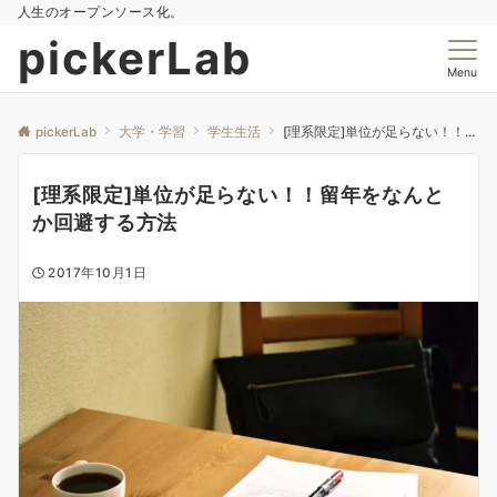
人生のオープンソース化。
pickerLab
Menu
pickerLab
大学・学習
学生生活
[理系限定]単位が足らない！！留年をなんとか回避する方法
[理系限定]単位が足らない！！留年をなんと
か回避する方法
2017年10月1日