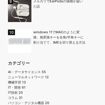
メルカリでEarPodsの偽物が届い
た話
windows 11でMACのように変
換、無変換キーを全角/半角キーに
割り当てて、IMEを切り替える方法
カテゴリー
AI・データサイエンス
55
ニューラルネットワーク
12
機械学習
13
IT・開発
61
IT技術
20
コラム
31
パソコン・デジタル機器
20