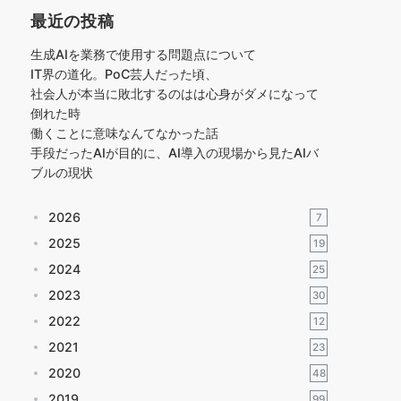
最近の投稿
生成AIを業務で使用する問題点について
IT界の道化。PoC芸人だった頃、
社会人が本当に敗北するのはは心身がダメになって
倒れた時
働くことに意味なんてなかった話
手段だったAIが目的に、AI導入の現場から見たAIバ
ブルの現状
2026
7
2025
19
2024
25
2023
30
2022
12
2021
23
2020
48
2019
99