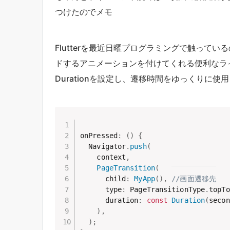
つけたのでメモ
Flutterを最近日曜プログラミングで触って
ドするアニメーションを付けてくれる便利なライブラリ Flut
Durationを設定し、遷移時間をゆっくりに
onPressed
:
(
)
{
  Navigator
.
push
(
    context
,
PageTransition
(
      child
:
MyApp
(
)
,
//画面遷移先
      type
:
 PageTransitionType
.
topTo
      duration
:
const
Duration
(
secon
)
,
)
;