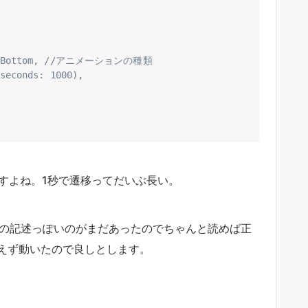
opToBottom, //アニメーションの種類

seconds: 1000),

ますよね。1秒で遷移ってだいぶ長い。
いての記述っぽいのがまだあったのでちゃんと読めば正
えず動いたので良しとします。