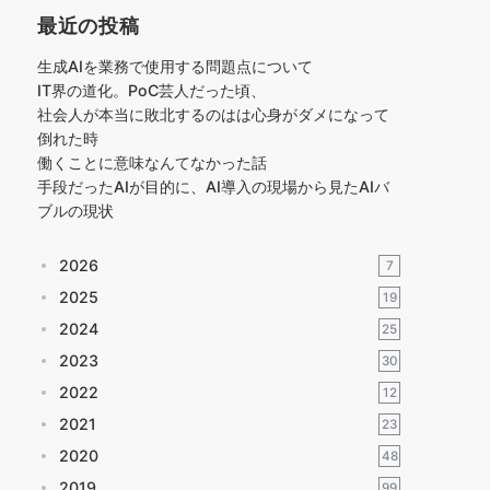
最近の投稿
生成AIを業務で使用する問題点について
IT界の道化。PoC芸人だった頃、
社会人が本当に敗北するのはは心身がダメになって
倒れた時
働くことに意味なんてなかった話
手段だったAIが目的に、AI導入の現場から見たAIバ
ブルの現状
2026
7
2025
19
2024
25
2023
30
2022
12
2021
23
2020
48
2019
99