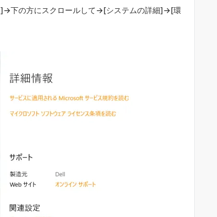
]→下の方にスクロールして→[システムの詳細]→[環
。