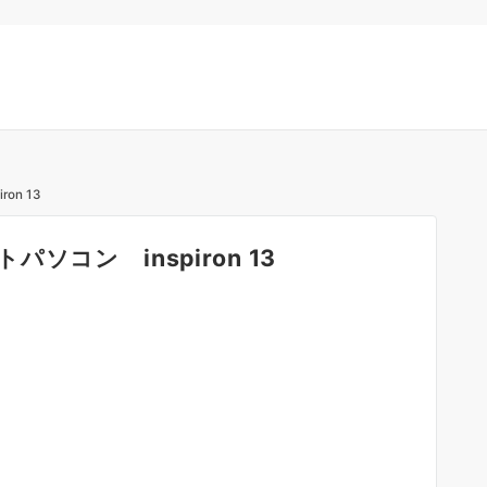
n 13
コン inspiron 13