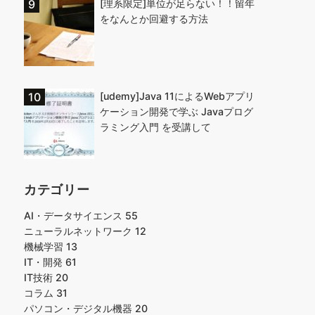
[理系限定]単位が足らない！！留年
をなんとか回避する方法
[udemy]Java 11によるWebアプリ
ケーション開発で学ぶ Javaプログ
ラミング入門 を受講して
カテゴリー
AI・データサイエンス
55
ニューラルネットワーク
12
機械学習
13
IT・開発
61
IT技術
20
コラム
31
パソコン・デジタル機器
20