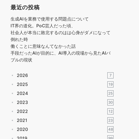
最近の投稿
生成AIを業務で使用する問題点について
IT界の道化。PoC芸人だった頃、
社会人が本当に敗北するのはは心身がダメになって
倒れた時
働くことに意味なんてなかった話
手段だったAIが目的に、AI導入の現場から見たAIバ
ブルの現状
2026
7
2025
19
2024
25
2023
30
2022
12
2021
23
2020
48
2019
99