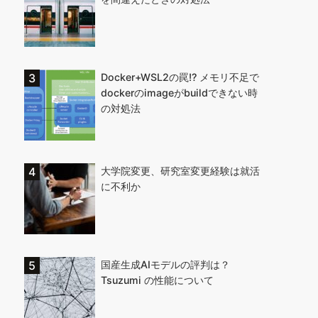
Docker+WSL2の罠!? メモリ不足で
dockerのimageがbuildできない時
の対処法
大学院変更、研究室変更経験は就活
に不利か
国産生成AIモデルの評判は？
Tsuzumi の性能について