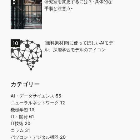
研究室を変更するには？-具体的な
手順と注意点-
[無料素材]雑に使ってほしいAIモデ
ル、深層学習モデルのアイコン
カテゴリー
AI・データサイエンス
55
ニューラルネットワーク
12
機械学習
13
IT・開発
61
IT技術
20
コラム
31
パソコン・デジタル機器
20