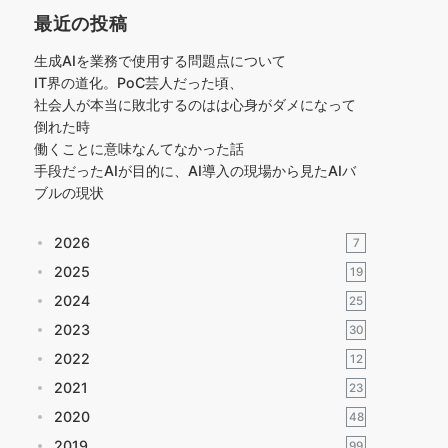
最近の投稿
生成AIを業務で使用する問題点について
IT界の道化。PoC芸人だった頃、
社会人が本当に敗北するのはは心身がダメになって
倒れた時
働くことに意味なんてなかった話
手段だったAIが目的に、AI導入の現場から見たAIバ
ブルの現状
2026
7
2025
19
2024
25
2023
30
2022
12
2021
23
2020
48
2019
99