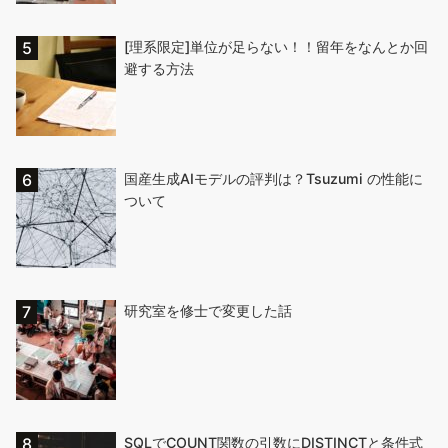
[理系限定]単位が足らない！！留年をなんとか回
避する方法
国産生成AIモデルの評判は？Tsuzumi の性能に
ついて
研究室を修士で変更した話
SQLでCOUNT関数の引数にDISTINCTと条件式