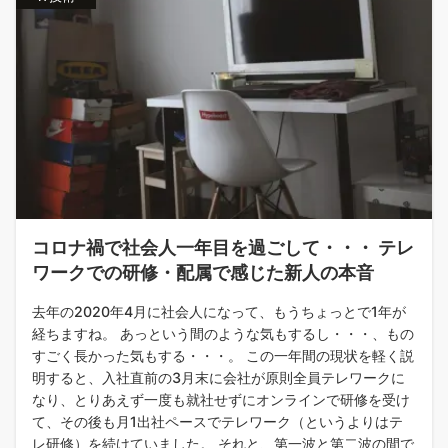
コロナ禍で社会人一年目を過ごして・・・ テレ
ワークでの研修・配属で感じた新人の本音
去年の2020年4月に社会人になって、もうちょっとで1年が
経ちますね。 あっという間のような気もするし・・・、もの
すごく長かった気もする・・・。 この一年間の現状を軽く説
明すると、入社直前の3月末に会社が原則全員テレワークに
なり、とりあえず一度も就社せずにオンラインで研修を受け
て、その後も月1出社ペースでテレワーク（というよりはテ
レ研修）を続けていました。 それと、第一波と第二波の間で