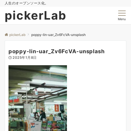
人生のオープンソース化。
pickerLab
Menu
pickerLab
poppy-lin-uar_Zv6FcVA-unsplash
poppy-lin-uar_Zv6FcVA-unsplash
2025年1月8日