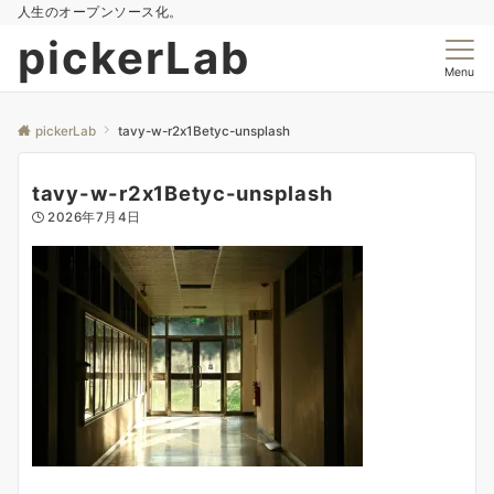
人生のオープンソース化。
pickerLab
Menu
pickerLab
tavy-w-r2x1Betyc-unsplash
tavy-w-r2x1Betyc-unsplash
2026年7月4日