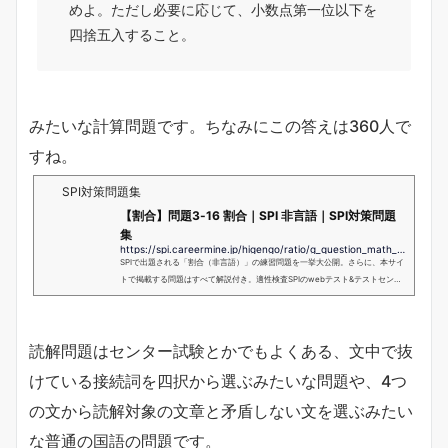
めよ。ただし必要に応じて、小数点第一位以下を
四捨五入すること。
みたいな計算問題です。ちなみにこの答えは360人で
すね。
SPI対策問題集
【割合】問題3-16 割合｜SPI 非言語｜SPI対策問題
集
https://spi.careermine.jp/higengo/ratio/g_question_math_ratio_16
SPIで出題される「割合（非言語）」の練習問題を一挙大公開。さらに、本サイ
トで掲載する問題はすべて解説付き。適性検査SPIのwebテスト&テストセンタ
ー試験を突破したい方は、ぜひ本サイトの例題で練習してみてはいかがでしょ
うか。
読解問題はセンター試験とかでもよくある、文中で抜
けている接続詞を四択から選ぶみたいな問題や、4つ
の文から読解対象の文章と矛盾しない文を選ぶみたい
な普通の国語の問題です。