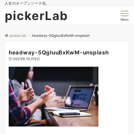
人生のオープンソース化。
pickerLab
Menu
pickerLab
headway-5QgIuuBxKwM-unsplash
headway-5QgIuuBxKwM-unsplash
2023年10月9日