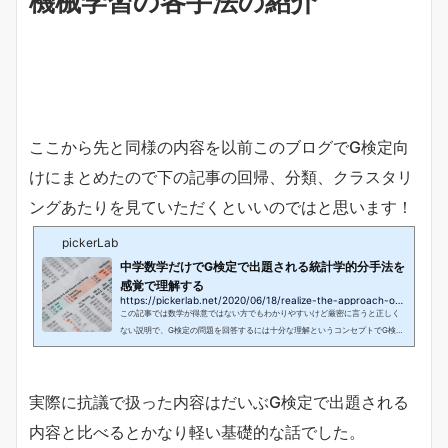
機械学習の各手法の紹介
ここから先と同様の内容を以前このブログでG検定向
けにまとめたので下の記事の回帰、分類、クラスタリ
ングあたりを見ていただくといいのではと思います！
pickerLab
中学数学だけでG検定で出題される統計学的分手法を
感覚で理解する
https://pickerlab.net/2020/06/18/realize-the-approach-of-regression-and-classification
この記事では数学が得意ではない方でもわかりやすいけど厳密に言うと正しく
ない説明で、G検定の問題を回答するには十分な理解というコンセプトでG検定
に出てくる統計学的分手法（主に回帰と分類）のアルゴリズムやモデルをまと
めています（ニューラルネットワーク関係は別記事でまとめます）。こういう
ことって数学的に理解することが正しいアプローチだと思うのですが、それだ
実際に抗議で扱った内容はだいぶG検定で出題される
とまず数学のお勉強からになってしまうので、このページでは図や具体例を使
ってあくまで感覚的に理解することを目指します。一部中学レベルの数学を使
内容と比べるとかなり軽い基礎的な話でした。
うこと...