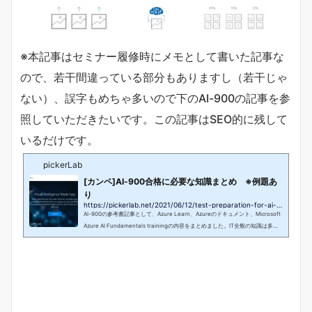
※本記事はセミナー履修時にメモとして書いた記事な
ので、若干間違っている部分もありますし（若干じゃ
ない）、誤字もめちゃ多いので下のAI-900の記事を参
照していただきたいです。この記事はSEO的に残して
いるだけです。
pickerLab
[カンペ]AI-900合格に必要な知識まとめ ※例題あ
り
https://pickerlab.net/2021/06/12/test-preparation-for-ai-900
AI-900の参考書記事として、Azure Learn、Azureのドキュメント、Microsoft
Azure AI Fundamentals trainingの内容をまとめました。IT全般の知識は多少
あるけど、AIとAzureはあんまり知らないという方向けに、Azure資格のAI-900
の参考書として試験対策に役立てていただけるように文章を書いています（AI
もAzureも詳しい人は勉強しなくても受かります）。あくまで、試験で問われる
範囲の表面的な話しか載せていません。軽く最初から最後まで読んで、AI-900
合格に必要な知識を整理していただければと思います。尚記事の内容は2021年
4月に...