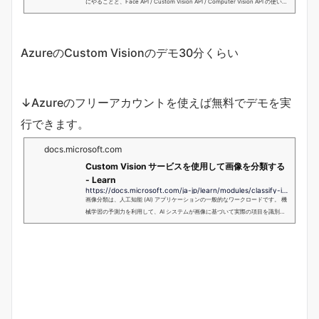
にやることと、Face API / Custom Vision API / Computer Vision API の使い方
や応用サンプルをまと...
AzureのCustom Visionのデモ30分くらい
↓Azureのフリーアカウントを使えば無料でデモを実
行できます。
docs.microsoft.com
Custom Vision サービスを使用して画像を分類する
- Learn
https://docs.microsoft.com/ja-jp/learn/modules/classify-images-custom-vision/
画像分類は、人工知能 (AI) アプリケーションの一般的なワークロードです。 機
械学習の予測力を利用して、AI システムが画像に基づいて実際の項目を識別で
きるようにします。