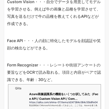
Custom Vision・・・自分でデータを用意してモデル
を学習させる。例えば牛の画像と品種を学習させて、
写真を送るだけで牛の品種を教えてくれるAPIなどが
作成できる。
Face API・・・人の顔に特化したモデルを顔認証や笑
顔の検出などができる。
Form Recognizer・・・レシートや街頭アンケートの
要旨などをOCRで読み取れる。項目と内容がペアで認
識できる。年齢：30など。
Qiita
Azure画像認識系の機能をいくつか試してみた（Fac
e API / Custom Vision API / Com...
https://qiita.com/shima-07/items/d247384c084c55b8fe04
私自身初めてMicrosoftのAzureを使ってみました。ここでは、Azureを使う為