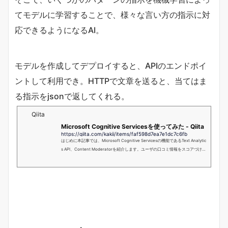
てモデルに学習することで、様々な言い方の指示に対
応できるようになるAI。
モデルを作成してデプロイすると、APIのエンドポイ
ントして利用でき。HTTPで文章を送ると、当てはま
る指示をjsonで返してくれる。
Qiita
Microsoft Cognitive Servicesを使ってみた - Qiita
https://qiita.com/kakii/items/faf598d7ea7e1dc7c6fb
はじめに本記事では、Microsoft Cognitive Servicesの機能であるText Analytic
s API、Content Moderatorを紹介します。ユーザの口コミ情報をスコアづけす
る、投稿の中の不適切...