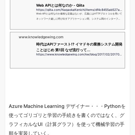
Web APIとは何なのか - Qiita
https://qiita.com/NagaokaKenichi/items/df4c8455ab527aeacf02
Web APIとは何なのか厳格な定義はないが、広義にはHTTPプロトコルを用いて
ネットワーク越しに呼び出すアプリケーション間、システム間のインターフェ
ースのこと。APIの機能はわかっているけれども、その中身の実際の動作...
www.knowledgewing.com
時代はAPIファースト!? イマドキの業務システム開発
ことはじめ 第1回 なぜ流行って...
https://www.knowledgewing.com/kw/blog/2017/02/201702230900.html
Azure Machine Learning デザイナー・・・Pythonを
使ってゴリゴリと学習の手続きを書くのではなく、グ
ラフィカルなUI（計算グラフ）を使って機械学習の手
順を実装していく。