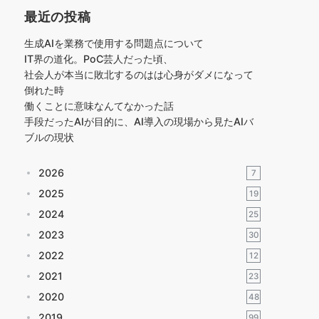
最近の投稿
生成AIを業務で使用する問題点について
IT界の道化。PoC芸人だった頃、
社会人が本当に敗北するのはは心身がダメになって
倒れた時
働くことに意味なんてなかった話
手段だったAIが目的に、AI導入の現場から見たAIバ
ブルの現状
2026
7
2025
19
2024
25
2023
30
2022
12
2021
23
2020
48
2019
99