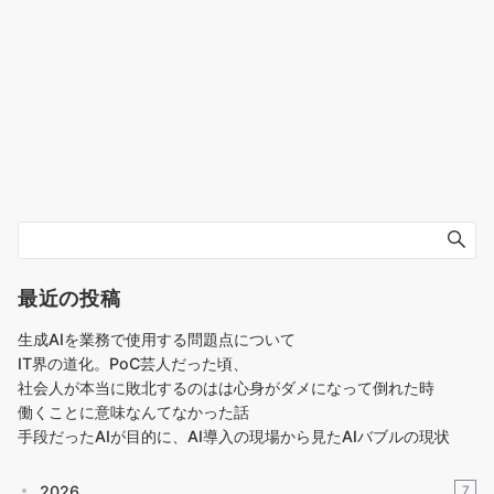
最近の投稿
生成AIを業務で使用する問題点について
IT界の道化。PoC芸人だった頃、
社会人が本当に敗北するのはは心身がダメになって倒れた時
働くことに意味なんてなかった話
手段だったAIが目的に、AI導入の現場から見たAIバブルの現状
2026
7