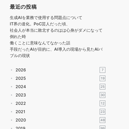
最近の投稿
生成AIを業務で使用する問題点について
IT界の道化。PoC芸人だった頃、
社会人が本当に敗北するのはは心身がダメになって
倒れた時
働くことに意味なんてなかった話
手段だったAIが目的に、AI導入の現場から見たAIバ
ブルの現状
2026
7
2025
19
2024
25
2023
30
2022
12
2021
23
2020
48
2019
99