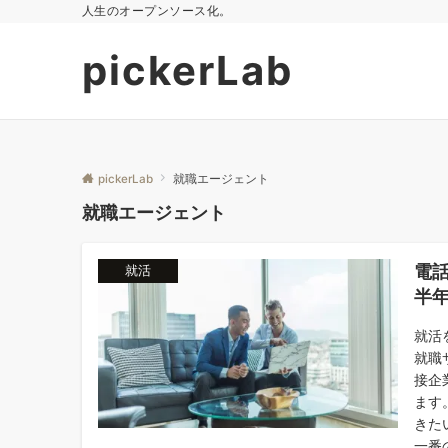
人生のオープンソース化。
pickerLab
pickerLab
就職エージェント
就職エージェント
電
就活
半
就活
就職
接企
ます
きた
一番