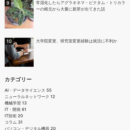
常湿化したらアグラオネマ・ピクタム・トリカラ
ーの根元から大量に新芽が出てきた話
大学院変更、研究室変更経験は就活に不利か
カテゴリー
AI・データサイエンス
55
ニューラルネットワーク
12
機械学習
13
IT・開発
61
IT技術
20
コラム
31
パソコン・デジタル機器
20