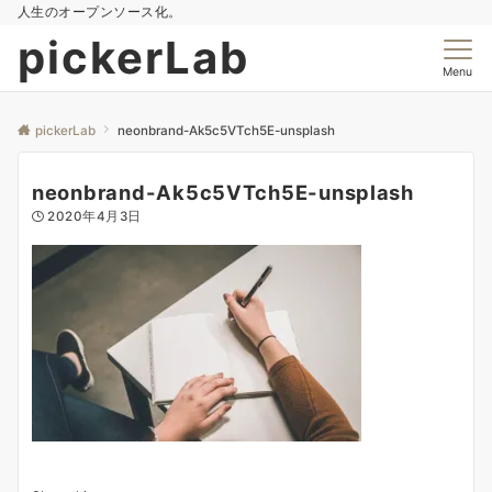
人生のオープンソース化。
pickerLab
Menu
pickerLab
neonbrand-Ak5c5VTch5E-unsplash
neonbrand-Ak5c5VTch5E-unsplash
2020年4月3日