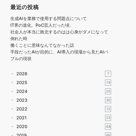
最近の投稿
生成AIを業務で使用する問題点について
IT界の道化。PoC芸人だった頃、
社会人が本当に敗北するのはは心身がダメになって
倒れた時
働くことに意味なんてなかった話
手段だったAIが目的に、AI導入の現場から見たAIバ
ブルの現状
2026
7
2025
19
2024
25
2023
30
2022
12
2021
23
2020
48
2019
99