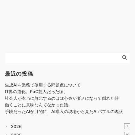
最近の投稿
生成AIを業務で使用する問題点について
IT界の道化。PoC芸人だった頃、
社会人が本当に敗北するのはは心身がダメになって倒れた時
働くことに意味なんてなかった話
手段だったAIが目的に、AI導入の現場から見たAIバブルの現状
2026
7