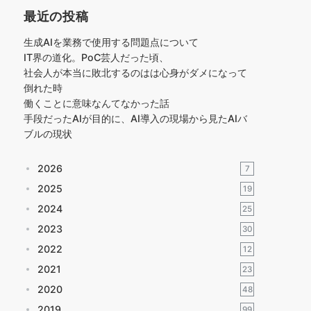
最近の投稿
生成AIを業務で使用する問題点について
IT界の道化。PoC芸人だった頃、
社会人が本当に敗北するのはは心身がダメになって
倒れた時
働くことに意味なんてなかった話
手段だったAIが目的に、AI導入の現場から見たAIバ
ブルの現状
2026
7
2025
19
2024
25
2023
30
2022
12
2021
23
2020
48
2019
99