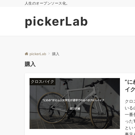
人生のオープンソース化。
pickerLab
pickerLab
購入
購入
”
クロスバイク
イ
クロ
いる
一番
った
とい
事足