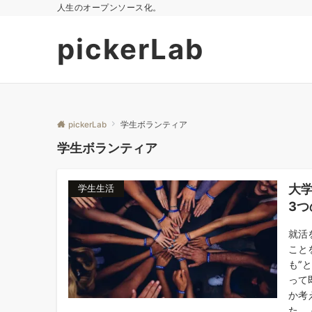
人生のオープンソース化。
pickerLab
pickerLab
学生ボランティア
学生ボランティア
大
学生生活
3つ
就活
こと
も”
って
か考
た。