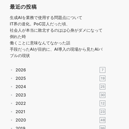
最近の投稿
生成AIを業務で使用する問題点について
IT界の道化。PoC芸人だった頃、
社会人が本当に敗北するのはは心身がダメになって
倒れた時
働くことに意味なんてなかった話
手段だったAIが目的に、AI導入の現場から見たAIバ
ブルの現状
2026
7
2025
19
2024
25
2023
30
2022
12
2021
23
2020
48
2019
99