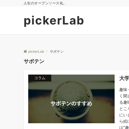
人生のオープンソース化。
pickerLab
pickerLab
サボテン
サボテン
大
コラム
趣味
く聞
る趣
とこ
にい
ら続
は”趣