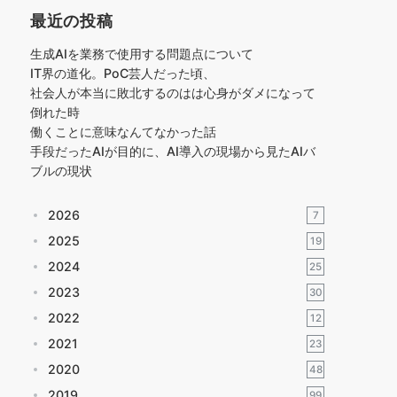
最近の投稿
生成AIを業務で使用する問題点について
IT界の道化。PoC芸人だった頃、
社会人が本当に敗北するのはは心身がダメになって
倒れた時
働くことに意味なんてなかった話
手段だったAIが目的に、AI導入の現場から見たAIバ
ブルの現状
2026
7
2025
19
2024
25
2023
30
2022
12
2021
23
2020
48
2019
99