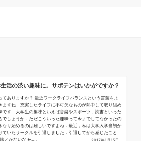
学生活の渋い趣味に。サボテンはいかがですか？
ってありますか？ 最近ワークライフバランスという言葉をよ
きますね．充実したライフに不可欠なものが熱中して取り組め
味です．大学生の趣味といえば音楽やスポーツ，読書といった
ろでしょうか．ただこういった趣味って今までしてなかったの
きなり始めるのは難しいですよね．最近，私は大学入学当初か
けていたサークルを引退しました．引退してから感じたこと
味とかないなぁ̶......
2017年1月15日