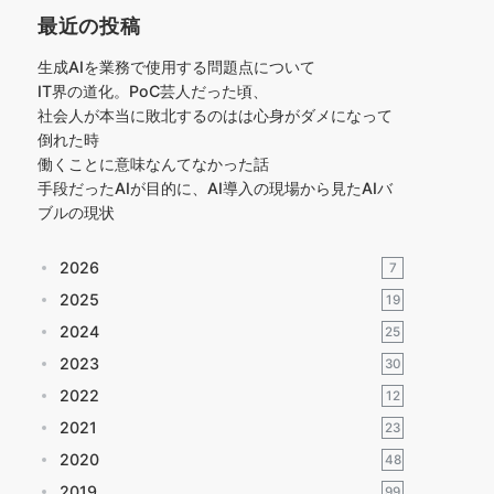
最近の投稿
生成AIを業務で使用する問題点について
IT界の道化。PoC芸人だった頃、
社会人が本当に敗北するのはは心身がダメになって
倒れた時
働くことに意味なんてなかった話
手段だったAIが目的に、AI導入の現場から見たAIバ
ブルの現状
2026
7
2025
19
2024
25
2023
30
2022
12
2021
23
2020
48
2019
99