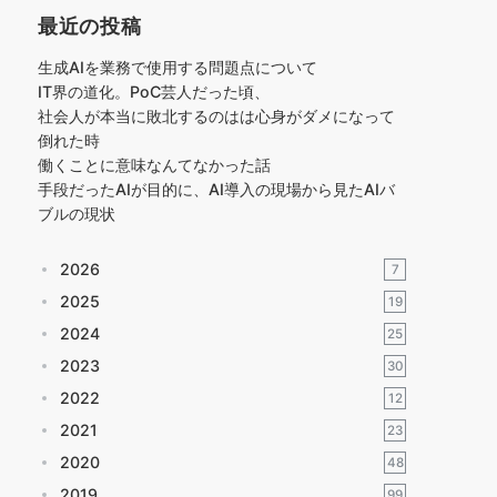
最近の投稿
生成AIを業務で使用する問題点について
IT界の道化。PoC芸人だった頃、
社会人が本当に敗北するのはは心身がダメになって
倒れた時
働くことに意味なんてなかった話
手段だったAIが目的に、AI導入の現場から見たAIバ
ブルの現状
2026
7
2025
19
2024
25
2023
30
2022
12
2021
23
2020
48
2019
99