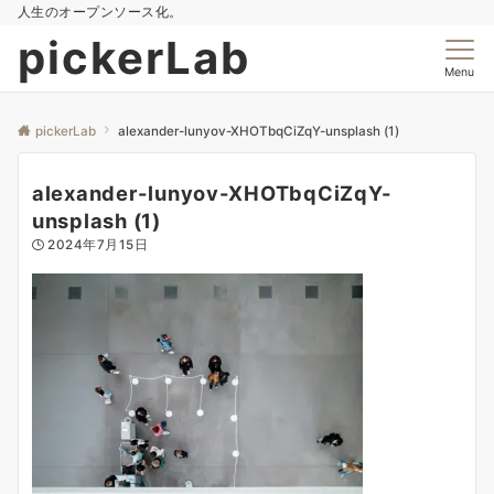
人生のオープンソース化。
pickerLab
Menu
pickerLab
alexander-lunyov-XHOTbqCiZqY-unsplash (1)
alexander-lunyov-XHOTbqCiZqY-
unsplash (1)
2024年7月15日