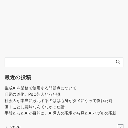
最近の投稿
生成AIを業務で使用する問題点について
IT界の道化。PoC芸人だった頃、
社会人が本当に敗北するのはは心身がダメになって倒れた時
働くことに意味なんてなかった話
手段だったAIが目的に、AI導入の現場から見たAIバブルの現状
2026
7