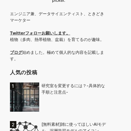
picker.
エンジニア兼、データサイエンティスト、ときどき
マーケター
Twitterフォローお願いします
。
植物（多肉、熱帯植物、盆栽）を育てるのが趣味。
ブログ
始めました。極めて個人的な内容を記載しま
す。
人気の投稿
研究室を変更するには？-具体的な
手順と注意点-
[無料素材]雑に使ってほしいAIモデ
ル、深層学習モデルのアイコン