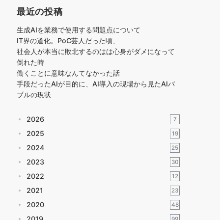
最近の投稿
生成AIを業務で使用する問題点について
IT界の道化。PoC芸人だった頃、
社会人が本当に敗北するのはは心身がダメになって
倒れた時
働くことに意味なんてなかった話
手段だったAIが目的に、AI導入の現場から見たAIバ
ブルの現状
2026
7
2025
19
2024
25
2023
30
2022
12
2021
23
2020
48
2019
99