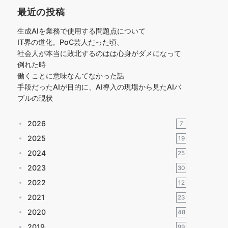
最近の投稿
生成AIを業務で使用する問題点について
IT界の道化。PoC芸人だった頃、
社会人が本当に敗北するのはは心身がダメになって
倒れた時
働くことに意味なんてなかった話
手段だったAIが目的に、AI導入の現場から見たAIバ
ブルの現状
2026
7
2025
19
2024
25
2023
30
2022
12
2021
23
2020
48
2019
99