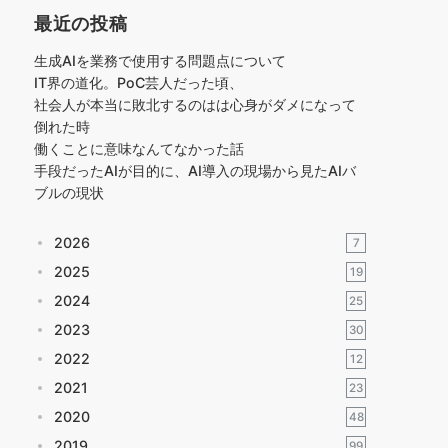
最近の投稿
生成AIを業務で使用する問題点について
IT界の道化。PoC芸人だった頃、
社会人が本当に敗北するのはは心身がダメになって
倒れた時
働くことに意味なんてなかった話
手段だったAIが目的に、AI導入の現場から見たAIバ
ブルの現状
2026
7
2025
19
2024
25
2023
30
2022
12
2021
23
2020
48
2019
99