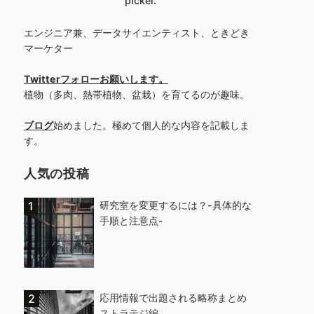
picker.
エンジニア兼、データサイエンティスト、ときどき
マーケター
Twitterフォローお願いします
。
植物（多肉、熱帯植物、盆栽）を育てるのが趣味。
ブログ
始めました。極めて個人的な内容を記載しま
す。
人気の投稿
研究室を変更するには？-具体的な
手順と注意点-
応用情報で出題される略称まとめ
ストラテジ編