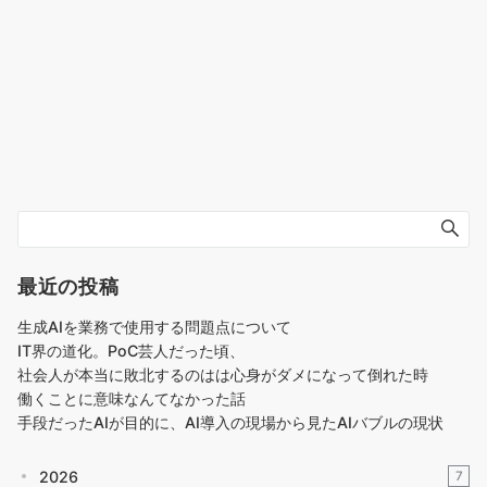
最近の投稿
生成AIを業務で使用する問題点について
IT界の道化。PoC芸人だった頃、
社会人が本当に敗北するのはは心身がダメになって倒れた時
働くことに意味なんてなかった話
手段だったAIが目的に、AI導入の現場から見たAIバブルの現状
2026
7