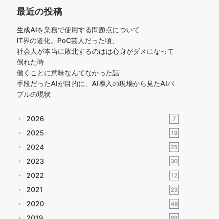
最近の投稿
生成AIを業務で使用する問題点について
IT界の道化。PoC芸人だった頃、
社会人が本当に敗北するのはは心身がダメになって
倒れた時
働くことに意味なんてなかった話
手段だったAIが目的に、AI導入の現場から見たAIバ
ブルの現状
2026
7
2025
19
2024
25
2023
30
2022
12
2021
23
2020
48
2019
99