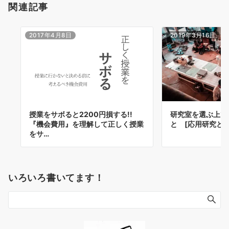
関連記事
2017年4月8日
2019年3月16日
授業をサボると2200円損する!!
研究室を選ぶ上で
『機会費用』を理解して正しく授業
と [応用研究と基
をサ…
いろいろ書いてます！