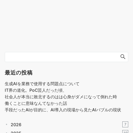
最近の投稿
生成AIを業務で使用する問題点について
IT界の道化。PoC芸人だった頃、
社会人が本当に敗北するのはは心身がダメになって倒れた時
働くことに意味なんてなかった話
手段だったAIが目的に、AI導入の現場から見たAIバブルの現状
2026
7