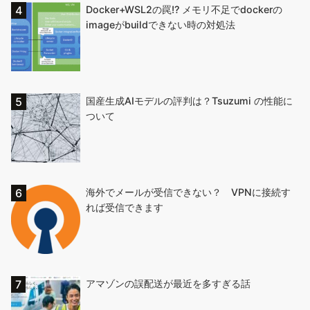
Docker+WSL2の罠!? メモリ不足でdockerの
imageがbuildできない時の対処法
国産生成AIモデルの評判は？Tsuzumi の性能に
ついて
海外でメールが受信できない？ VPNに接続す
れば受信できます
アマゾンの誤配送が最近を多すぎる話