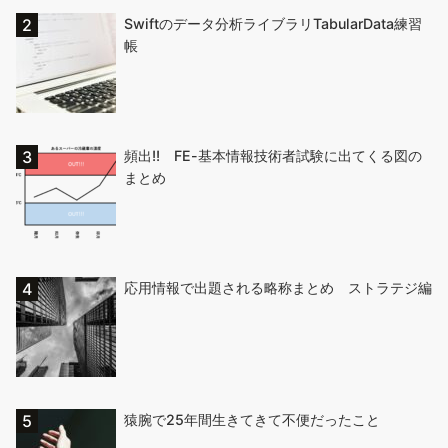
Swiftのデータ分析ライブラリTabularData練習
帳
頻出!! FE-基本情報技術者試験に出てくる図の
まとめ
応用情報で出題される略称まとめ ストラテジ編
猿腕で25年間生きてきて不便だったこと